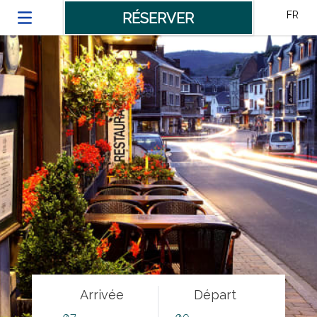
FR
RÉSERVER
Arrivée
Départ