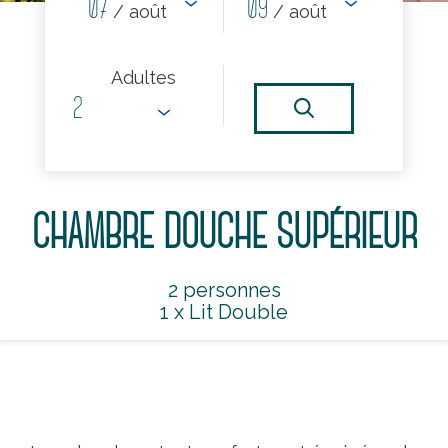
07
09
/ août
/ août
Adultes
CHAMBRE DOUCHE SUPÉRIEUR
2 personnes
1 x Lit Double