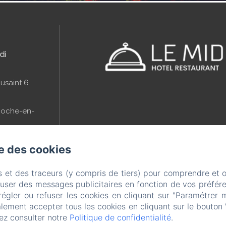
di
usaint 6
Roche-en-
se des cookies
+32 (0)84 41 11
s et des traceurs (y compris de tiers) pour comprendre et 
fuser des messages publicitaires en fonction de vos préfére
régler ou refuser les cookies en cliquant sur "Paramétrer 
lement accepter tous les cookies en cliquant sur le bouton 
midi.be
ez consulter notre
Politique de confidentialité
.