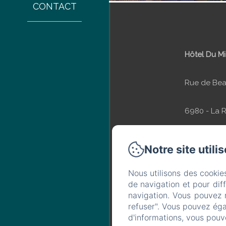
CONTACT
Hôtel Du Mi
Rue de Bea
6980 - La 
Ardenne
Notre site utili
Téléphone: 
Nous utilisons des cookie
de navigation et pour dif
38
navigation. Vous pouvez 
refuser". Vous pouvez éga
info@hotel
d'informations, vous pouv